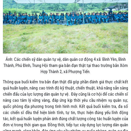
Ảnh: Các chiến sỹ dân quân tự vệ, dân quân cơ động 4 xã: Bình Yên, Bình
Thành, Phú Đình, Trung Hội tham gia bắn đạn thật tại thao trường bắn Xóm
Hợp Thành 2, xã Phượng Tiến.
Thông qua buổi kiểm tra bắn đạn thật đã góp phần đánh giá thực chất kết
quả huấn luyện, nâng cao trình độ kỹ thuật, chiến thuật, khả năng sẵn sàng
chiến đấu của lực lượng dân quân tự vệ.. Đây cũng là cơ hội để các chiến sĩ
nâng cao tâm lý vững vàng, đáp ứng kịp thời yêu cầu nhiệm vụ quân sự,
quốc phòng địa phương trong tình hình mới. Kết quả buổi kiểm tra, đa số
các chiến sĩ đều thể hiện bình tĩnh, tự tin, thực hiện đúng yếu lĩnh động
tác, kết quả huấn luyện phản ánh đúng chất lượng công tác huấn luyện của
đơn vị trong thời gian qua. Đồng thời, tiếp tục xây dựng lực lượng dân quân
vững mạnh, rộng khắp, đáp ứng yêu cầu nhiệm vụ quốc phòng, quân sự địa