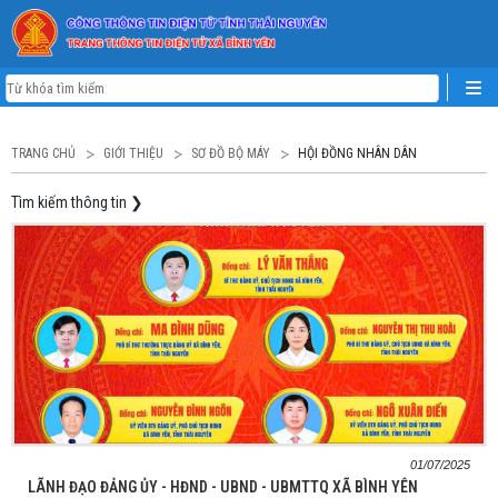
TRANG CHỦ
GIỚI THIỆU
SƠ ĐỒ BỘ MÁY
HỘI ĐỒNG NHÂN DÂN
Tìm kiếm thông tin
❯
01/07/2025
LÃNH ĐẠO ĐẢNG ỦY - HĐND - UBND - UBMTTQ XÃ BÌNH YÊN