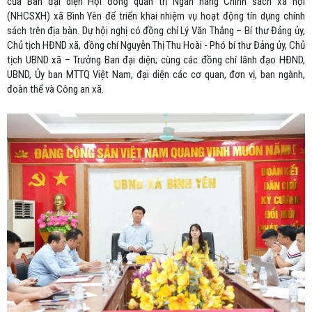
của Ban đại diện Hội đồng quản trị Ngân hàng Chính sách xã hội
(NHCSXH) xã Bình Yên để triển khai nhiệm vụ hoạt động tín dụng chính
sách trên địa bàn. Dự hội nghị có đồng chí Lý Văn Thắng – Bí thư Đảng ủy,
Chủ tịch HĐND xã, đồng chí Nguyễn Thị Thu Hoài - Phó bí thư Đảng ủy, Chủ
tịch UBND xã – Trưởng Ban đại diện; cùng các đồng chí lãnh đạo HĐND,
UBND, Ủy ban MTTQ Việt Nam, đại diện các cơ quan, đơn vị, ban ngành,
đoàn thể và Công an xã.