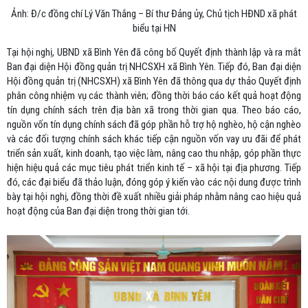
Ảnh: Đ/c đồng chí Lý Văn Thắng – Bí thư Đảng ủy, Chủ tịch HĐND xã phát
biểu tại HN
Tại hội nghị, UBND xã Bình Yên đã công bố Quyết định thành lập và ra mắt
Ban đại diện Hội đồng quản trị NHCSXH xã Bình Yên. Tiếp đó, Ban đại diện
Hội đồng quản trị (NHCSXH) xã Bình Yên đã thông qua dự thảo Quyết định
phân công nhiệm vụ các thành viên; đồng thời báo cáo kết quả hoạt động
tín dụng chính sách trên địa bàn xã trong thời gian qua. Theo báo cáo,
nguồn vốn tín dụng chính sách đã góp phần hỗ trợ hộ nghèo, hộ cận nghèo
và các đối tượng chính sách khác tiếp cận nguồn vốn vay ưu đãi để phát
triển sản xuất, kinh doanh, tạo việc làm, nâng cao thu nhập, góp phần thực
hiện hiệu quả các mục tiêu phát triển kinh tế – xã hội tại địa phương. Tiếp
đó, các đại biểu đã thảo luận, đóng góp ý kiến vào các nội dung được trình
bày tại hội nghị, đồng thời đề xuất nhiều giải pháp nhằm nâng cao hiệu quả
hoạt động của Ban đại diện trong thời gian tới.